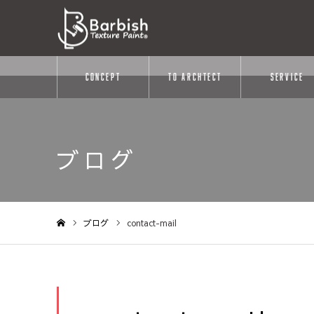
CONCEPT
TO ARCHTECT
SERVICE
Warning
: Undefined variable $cat_id in
/home/dbjp/barbishpaint.co
ブログ
ブログ
contact-mail
ホーム