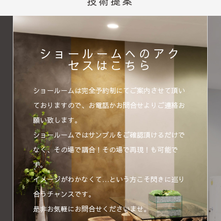
技術提案
ショールームへのアク
セスはこちら
ショールームは完全予約制にてご案内させて頂い
ておりますので、お電話かお問合せよりご連絡お
願い致します。
ショールームではサンプルをご確認頂けるだけで
なく、その場で調合！その場で再現！も可能で
す。
イメージがわかなくて…という方こそ閃きに巡り
合うチャンスです。
是非お気軽にお問合せくださいませ。