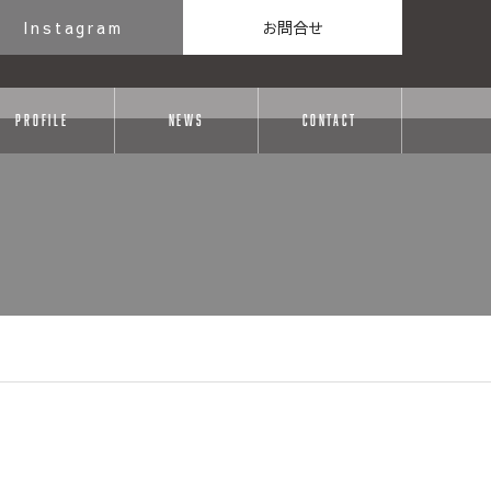
Instagram
お問合せ
PROFILE
NEWS
CONTACT
e.php
on line
29