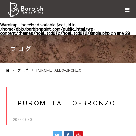
Warning
: Undefined variable $cat_id in
/home/dbjp/barbishpaint.com/public_html/wp-
content/themes/noel_tcd072/noel_tcd072/single.php
on line
29
ブログ
ブログ
PUROMETALLO-BRONZO
ホーム
PUROMETALLO-BRONZO
2022.09.30