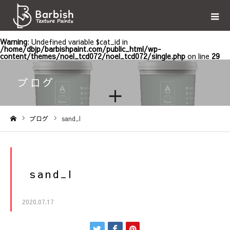
Warning
: Undefined variable $cat_id in
/home/dbjp/barbishpaint.com/public_html/wp-
content/themes/noel_tcd072/noel_tcd072/single.php
on line
29
ブログ
ブログ
sand_l
ホーム
sand_l
2020.07.17