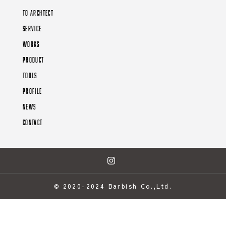
TO ARCHTECT
SERVICE
WORKS
PRODUCT
TOOLS
PROFILE
NEWS
CONTACT
© 2020-2024 Barbish Co.,Ltd.
お電話
ご注文
お問合せフォーム