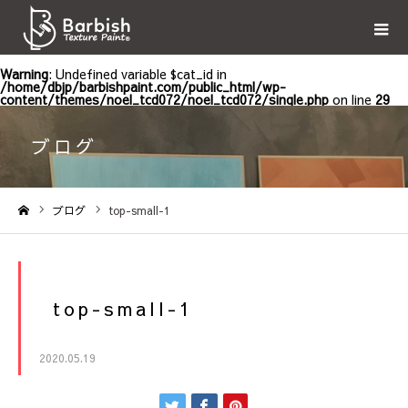
Warning
: Undefined variable $cat_id in
/home/dbjp/barbishpaint.com/public_html/wp-
content/themes/noel_tcd072/noel_tcd072/single.php
on line
29
ブログ
ブログ
top-small-1
ホーム
top-small-1
2020.05.19