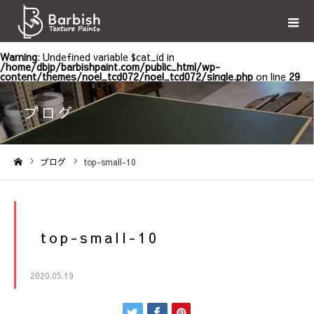
Warning
: Undefined variable $cat_id in
/home/dbjp/barbishpaint.com/public_html/wp-
content/themes/noel_tcd072/noel_tcd072/single.php
on line
29
ブログ
ブログ
top-small-10
ホーム
top-small-10
2020.05.19