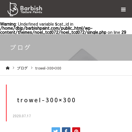
Warning
: Undefined variable $cat_id in
/home/dbjp/barbishpaint.com/public_html/wp-
content/themes/noel_tcd072/noel_tcd072/single.php
on line
29
ブログ
ブログ
trowel-300×300
ホーム
trowel-300×300
2020.07.17