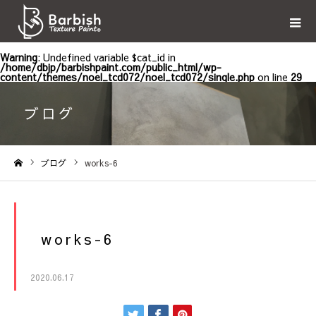
Warning
: Undefined variable $cat_id in
/home/dbjp/barbishpaint.com/public_html/wp-
content/themes/noel_tcd072/noel_tcd072/single.php
on line
29
ブログ
ブログ
works-6
ホーム
works-6
2020.06.17