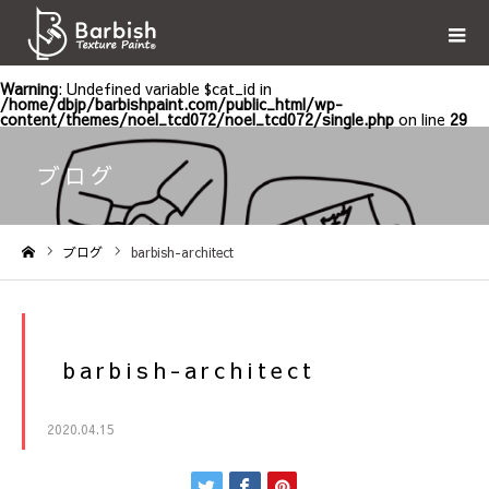
Warning
: Undefined variable $cat_id in
/home/dbjp/barbishpaint.com/public_html/wp-
content/themes/noel_tcd072/noel_tcd072/single.php
on line
29
ブログ
ブログ
barbish-architect
ホーム
barbish-architect
2020.04.15