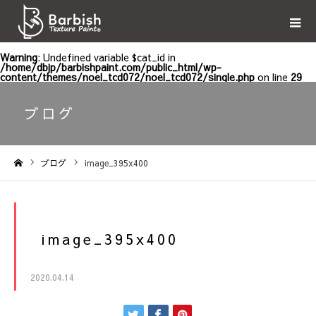
Warning
: Undefined variable $cat_id in
/home/dbjp/barbishpaint.com/public_html/wp-
content/themes/noel_tcd072/noel_tcd072/single.php
on line
29
ブログ
ブログ
image_395x400
ホーム
image_395x400
2020.04.14