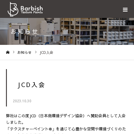
お知らせ
お知らせ
JCD入会
ホーム
JCD入会
2023.10.30
弊社はこの度JCD（日本商環境デザイン協会）へ賛助会員として入会
しました。
「テクスチャーペイント®」を通じて心豊かな空間や環境づくりのた